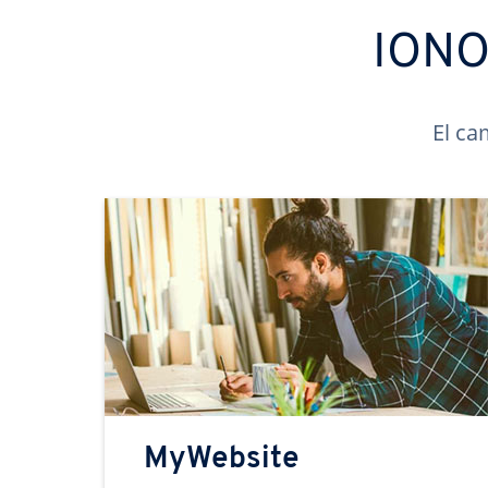
IONOS
El ca
MyWebsite