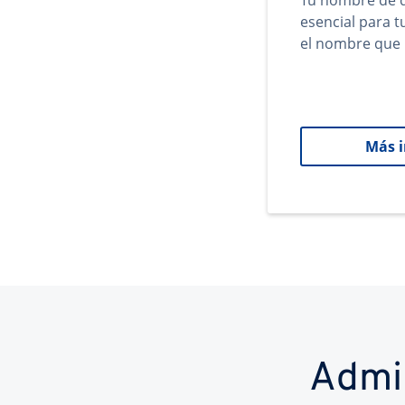
Tu nombre de d
esencial para 
el nombre que 
Más 
Admi